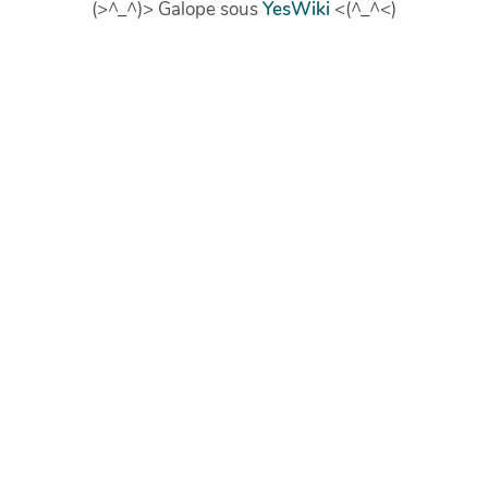
(>^_^)> Galope sous
YesWiki
<(^_^<)